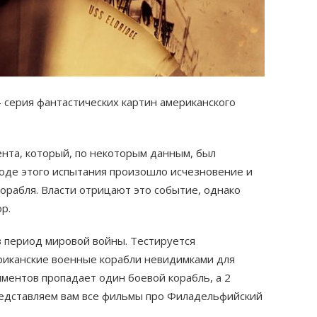
серия фантастических картин американского
нта, который, по некоторым данным, был
ходе этого испытания произошло исчезновение и
орабля. Власти отрицают это событие, однако
р.
в период мировой войны. Тестируется
риканские военные корабли невидимками для
иментов пропадает один боевой корабль, а 2
редставляем вам все фильмы про Филадельфийский