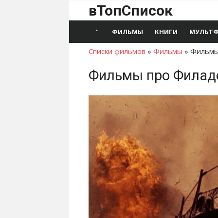
Перейти
вТопСписок
к
контенту
ФИЛЬМЫ
КНИГИ
МУЛЬТ
Списки фильмов
»
Фильмы
»
Фильмы
Фильмы про Филад