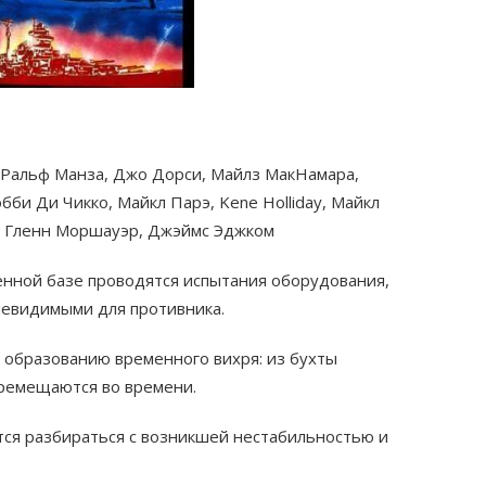
, Ральф Манза, Джо Дорси, Майлз МакНамара,
бби Ди Чикко, Майкл Парэ, Kene Holliday, Майкл
р, Гленн Моршауэр, Джэймс Эджком
оенной базе проводятся испытания оборудования,
невидимыми для противника.
 образованию временного вихря: из бухты
еремещаются во времени.
тся разбираться с возникшей нестабильностью и