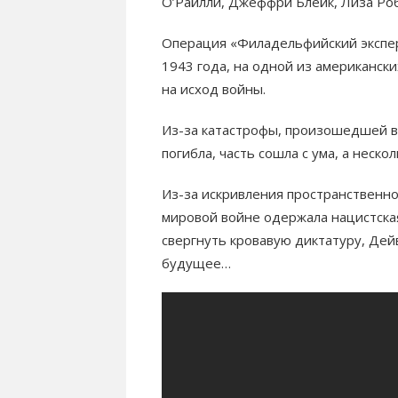
О’Райлли, Джеффри Блейк, Лиза Ро
Операция «Филадельфийский экспер
1943 года, на одной из американск
на исход войны.
Из-за катастрофы, произошедшей в 
погибла, часть сошла с ума, а неск
Из-за искривления пространственн
мировой войне одержала нацистска
свергнуть кровавую диктатуру, Де
будущее…