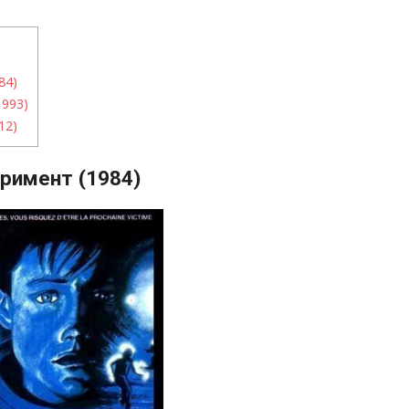
84)
1993)
12)
римент (1984)