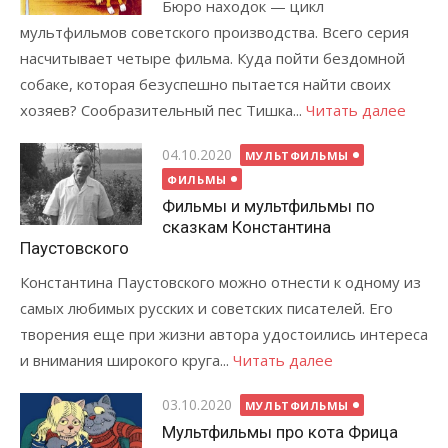
Бюро находок — цикл
мультфильмов советского производства. Всего серия
насчитывает четыре фильма. Куда пойти бездомной
собаке, которая безуспешно пытается найти своих
хозяев? Сообразительный пес Тишка...
Читать далее
Posted
04.10.2020
МУЛЬТФИЛЬМЫ
on
ФИЛЬМЫ
Фильмы и мультфильмы по
сказкам Константина
Паустовского
Константина Паустовского можно отнести к одному из
самых любимых русских и советских писателей. Его
творения еще при жизни автора удостоились интереса
и внимания широкого круга...
Читать далее
Posted
03.10.2020
МУЛЬТФИЛЬМЫ
on
Мультфильмы про кота Фрица