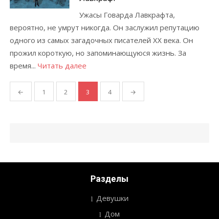
Ужасы Говарда Лавкрафта,
вероятно, не умрут никогда. Он заслужил репутацию
одного из самых загадочных писателей XX века. Он
прожил короткую, но запоминающуюся жизнь. За
время...
Читать далее
←
1
2
3
4
→
Пагинация
записей
Разделы
Девушки
Дом