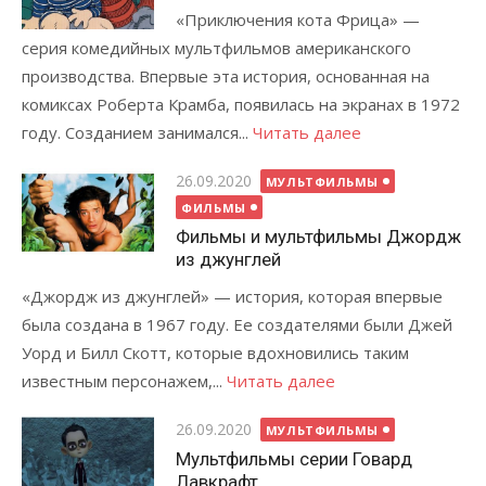
«Приключения кота Фрица» —
серия комедийных мультфильмов американского
производства. Впервые эта история, основанная на
комиксах Роберта Крамба, появилась на экранах в 1972
году. Созданием занимался...
Читать далее
Posted
26.09.2020
МУЛЬТФИЛЬМЫ
on
ФИЛЬМЫ
Фильмы и мультфильмы Джордж
из джунглей
«Джордж из джунглей» — история, которая впервые
была создана в 1967 году. Ее создателями были Джей
Уорд и Билл Скотт, которые вдохновились таким
известным персонажем,...
Читать далее
Posted
26.09.2020
МУЛЬТФИЛЬМЫ
on
Мультфильмы серии Говард
Лавкрафт