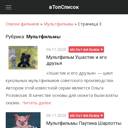
Перейти
вТопСписок
к
контенту
Списки фильмов
»
Мультфильмы
»
Страница 3
Рубрика:
Мультфильмы
Posted
06.11.2020
МУЛЬТФИЛЬМЫ
on
Мультфильм Ушастик и его
друзья
«Ушастик и его друзья» — цикл
кукольных мультфильмов советского производства.
Автором этой известной серии является Ольга
Розовская. В качестве основы для сюжета были взяты
сказки...
Читать далее
Posted
06.11.2020
МУЛЬТФИЛЬМЫ
on
Мультфильмы Паутина Шарлотты