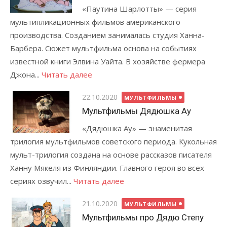
«Паутина Шарлотты» — серия
мультипликационных фильмов американского
производства. Созданием занималась студия Ханна-
Барбера. Сюжет мультфильма основа на событиях
известной книги Элвина Уайта. В хозяйстве фермера
Джона...
Читать далее
Posted
22.10.2020
МУЛЬТФИЛЬМЫ
on
Мультфильмы Дядюшка Ау
«Дядюшка Ау» — знаменитая
трилогия мультфильмов советского периода. Кукольная
мульт-трилогия создана на основе рассказов писателя
Ханну Мякеля из Финляндии. Главного героя во всех
сериях озвучил...
Читать далее
Posted
21.10.2020
МУЛЬТФИЛЬМЫ
on
Мультфильмы про Дядю Степу