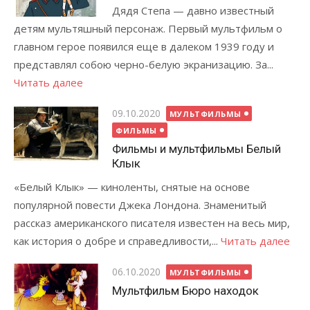
Дядя Степа — давно известный
детям мультяшный персонаж. Первый мультфильм о
главном герое появился еще в далеком 1939 году и
представлял собою черно-белую экранизацию. За...
Читать далее
Posted
09.10.2020
МУЛЬТФИЛЬМЫ
on
ФИЛЬМЫ
Фильмы и мультфильмы Белый
Клык
«Белый Клык» — киноленты, снятые на основе
популярной повести Джека Лондона. Знаменитый
рассказ американского писателя известен на весь мир,
как история о добре и справедливости,...
Читать далее
Posted
06.10.2020
МУЛЬТФИЛЬМЫ
on
Мультфильм Бюро находок