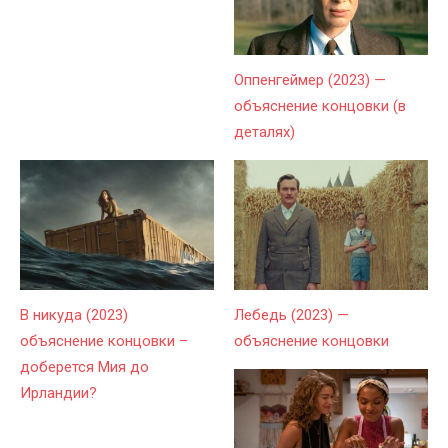
Оппенгеймер (2023) —
объяснение концовки (в
деталях)
В никуда (2023)
Лебедь (2023) —
объяснение концовки –
объяснение концовки
доберется Мия до
Ирландии?