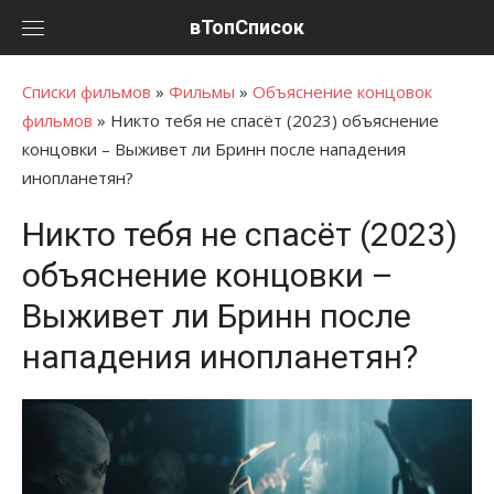
Перейти
вТопСписок
к
контенту
Списки фильмов
»
Фильмы
»
Объяснение концовок
фильмов
»
Никто тебя не спасёт (2023) объяснение
концовки – Выживет ли Бринн после нападения
инопланетян?
Никто тебя не спасёт (2023)
объяснение концовки –
Выживет ли Бринн после
нападения инопланетян?