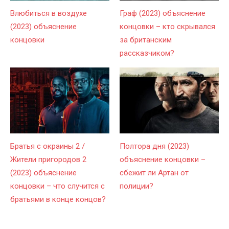
Влюбиться в воздухе
Граф (2023) объяснение
(2023) объяснение
концовки – кто скрывался
концовки
за британским
рассказчиком?
Братья с окраины 2 /
Полтора дня (2023)
Жители пригородов 2
объяснение концовки –
(2023) объяснение
сбежит ли Артан от
концовки – что случится с
полиции?
братьями в конце концов?