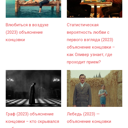
Влюбиться в воздухе
Статистическая
(2023) объяснение
вероятность любви с
концовки
первого взгляда (2023)
объяснение концовки –
как Оливер узнает, где
проходит прием?
Граф (2023) объяснение
Лебедь (2023) —
концовки – кто скрывался
объяснение концовки