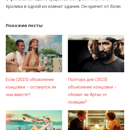
Кролика в одной из комнат здания. Он кричит от боли.
Похожие посты
:
Если (2023) объяснение
Полтора дня (2023)
концовки – останутся ли
объяснение концовки –
они вместе?
сбежит ли Артан от
полиции?