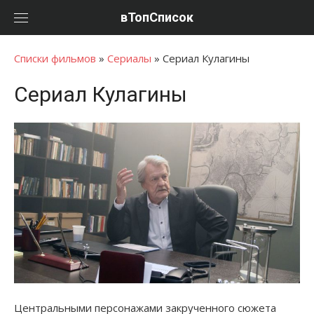
Перейти
вТопСписок
к
контенту
Списки фильмов
»
Сериалы
»
Сериал Кулагины
Сериал Кулагины
Центральными персонажами закрученного сюжета