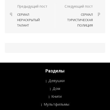
Предыдущий пост
Следующий пост
Навигация
СЕРИАЛ
СЕРИАЛ
по
НЕРАСКРЫТЫЙ
ТУРИСТИЧЕСКАЯ
записям
ТАЛАНТ
ПОЛИЦИЯ
Разделы
Девушки
Дом
Книги
Мультфильмы