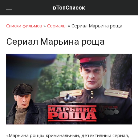
Перейти
вТопСписок
к
контенту
Списки фильмов
»
Сериалы
»
Сериал Марьина роща
Сериал Марьина роща
«Марьина роща» криминальный, детективный сериал,