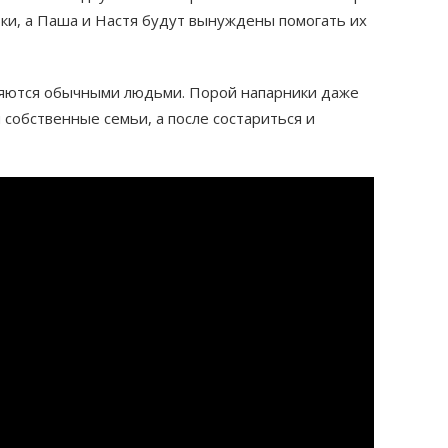
ки, а Паша и Настя будут вынуждены помогать их
ряются обычными людьми. Порой напарники даже
 собственные семьи, а после состариться и