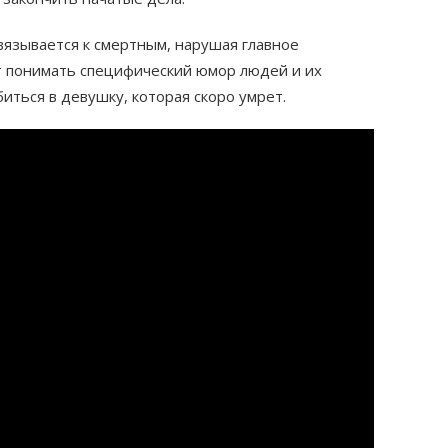
вязывается к смертным, нарушая главное
т понимать специфический юмор людей и их
иться в девушку, которая скоро умрет.