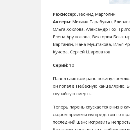
Режиссер
: Леонид Марголин
Актеры
: Михаил Тарабукин, Елизав
Ольга Хохлова, Александр Гох, Гри
Елена Арутюнова, Виктория Богатыр
Вартанян, Нана Муштакова, Илья Ар
Кучера, Сергей Шароватов
Серий
: 10
Павел слишком рано покинул землю. 
он попал в Небесную канцелярию. Б
случайную смерть.
Теперь парень спускается вниз в ка
скором времени им предстоит отпр
последний шанс исправить непрост
близкими, проститься с любимыми и