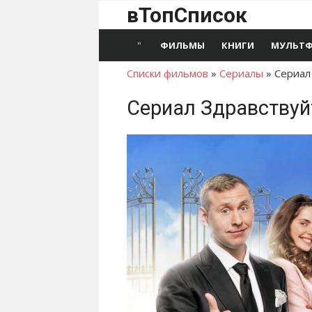
Перейти
вТопСписок
к
контенту
ФИЛЬМЫ
КНИГИ
МУЛЬТ
Списки фильмов
»
Сериалы
»
Сериал
Сериал Здравствуйт