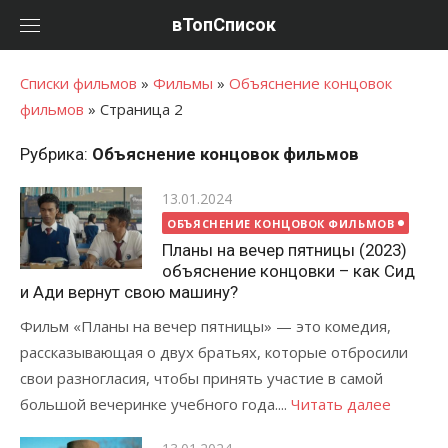
Перейти
вТопСписок
к
контенту
Списки фильмов
»
Фильмы
»
Объяснение концовок
фильмов
»
Страница 2
Рубрика:
Объяснение концовок фильмов
Posted
13.01.2024
on
ОБЪЯСНЕНИЕ КОНЦОВОК ФИЛЬМОВ
Планы на вечер пятницы (2023)
объяснение концовки – как Сид
и Ади вернут свою машину?
Фильм «Планы на вечер пятницы» — это комедия,
рассказывающая о двух братьях, которые отбросили
свои разногласия, чтобы принять участие в самой
большой вечеринке учебного года....
Читать далее