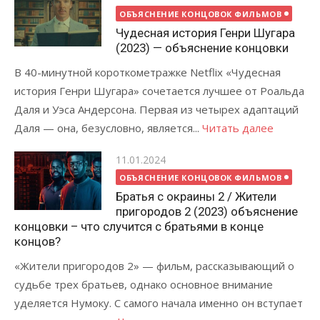
on
ОБЪЯСНЕНИЕ КОНЦОВОК ФИЛЬМОВ
Чудесная история Генри Шугара
(2023) — объяснение концовки
В 40-минутной короткометражке Netflix «Чудесная
история Генри Шугара» сочетается лучшее от Роальда
Даля и Уэса Андерсона. Первая из четырех адаптаций
Даля — она, безусловно, является...
Читать далее
Posted
11.01.2024
on
ОБЪЯСНЕНИЕ КОНЦОВОК ФИЛЬМОВ
Братья с окраины 2 / Жители
пригородов 2 (2023) объяснение
концовки – что случится с братьями в конце
концов?
«Жители пригородов 2» — фильм, рассказывающий о
судьбе трех братьев, однако основное внимание
уделяется Нумоку. С самого начала именно он вступает