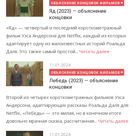
on
ОБЪЯСНЕНИЕ КОНЦОВОК ФИЛЬМОВ
Яд (2023) — объяснение
концовки
«Яд» — четвертый и последний короткометражный
фильм Уэса Андерсона для Netflix, каждый из которых
адаптирует одну из малоизвестных историй Роальда
Даля. Это также самый простой...
Читать далее
Posted
11.01.2024
on
ОБЪЯСНЕНИЕ КОНЦОВОК ФИЛЬМОВ
Лебедь (2023) — объяснение
концовки
Второй из четырех короткометражных фильмов Уэса
Андерсона, адаптирующих рассказы Роальда Даля для
Netflix, «Лебедь» — это милая, но в конечном итоге
довольно мрачная сказка, рассчитанная...
Читать далее
Posted
11.01.2024