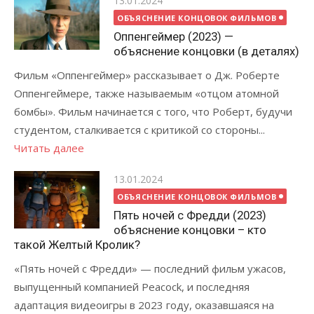
Posted
13.01.2024
on
ОБЪЯСНЕНИЕ КОНЦОВОК ФИЛЬМОВ
Оппенгеймер (2023) —
объяснение концовки (в деталях)
Фильм «Оппенгеймер» рассказывает о Дж. Роберте
Оппенгеймере, также называемым «отцом атомной
бомбы». Фильм начинается с того, что Роберт, будучи
студентом, сталкивается с критикой со стороны...
Читать далее
Posted
13.01.2024
on
ОБЪЯСНЕНИЕ КОНЦОВОК ФИЛЬМОВ
Пять ночей с Фредди (2023)
объяснение концовки – кто
такой Желтый Кролик?
«Пять ночей с Фредди» — последний фильм ужасов,
выпущенный компанией Peacock, и последняя
адаптация видеоигры в 2023 году, оказавшаяся на