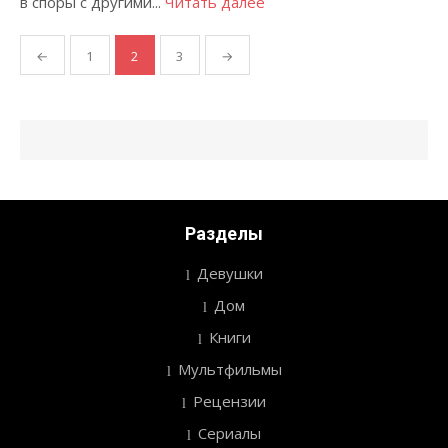
в споры с другими...
Читать далее
←
1
2
3
→
Пагинация
записей
Разделы
Девушки
Дом
Книги
Мультфильмы
Рецензии
Сериалы