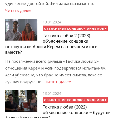
удивление достойной. Фильм рассказывает о...
Читать далее
Posted
13.01.2024
on
ОБЪЯСНЕНИЕ КОНЦОВОК ФИЛЬМОВ
Тактика любви 2 (2023)
объяснение концовки –
останутся ли Асли и Керем в конечном итоге
вместе?
На протяжении всего фильма «Тактика любви 2»
отношения Керем и Асли подвергаются испытаниям.
Асли убеждена, что брак не имеет смысла, пока ее
лучшая подруга не...
Читать далее
Posted
13.01.2024
on
ОБЪЯСНЕНИЕ КОНЦОВОК ФИЛЬМОВ
Тактика любви (2022)
объяснение концовки – будут ли