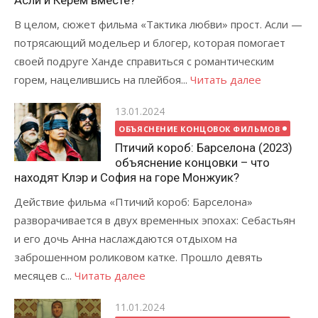
Асли и Керем вместе?
В целом, сюжет фильма «Тактика любви» прост. Асли —
потрясающий модельер и блогер, которая помогает
своей подруге Ханде справиться с романтическим
горем, нацелившись на плейбоя...
Читать далее
Posted
13.01.2024
on
ОБЪЯСНЕНИЕ КОНЦОВОК ФИЛЬМОВ
Птичий короб: Барселона (2023)
объяснение концовки – что
находят Клэр и София на горе Монжуик?
Действие фильма «Птичий короб: Барселона»
разворачивается в двух временных эпохах: Себастьян
и его дочь Анна наслаждаются отдыхом на
заброшенном роликовом катке. Прошло девять
месяцев с...
Читать далее
Posted
11.01.2024